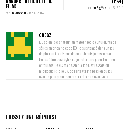
ANNONCE OFFICIELLE DU
(PS4)
FILM!
par
IamBigMax
-
Jan 5, 2014
par
universeandu
-
Jan 4, 2014
GREGZ
Musicien, dessinateur, animateur socio culturel, fan de
séries américaine et de BD, je suis tombé dans un jeu
de plateau il y a 5 ans de cela, depuis je passe mon
temps à lire des règles de jeu et à faire jouer tout mon
entourage. Je vis ma passion à fond, et j'essaie du
mieux que je le peux, de partager ma passion du jeu
avec le plus grand nombre, c'est à dire avec vous.
LAISSEZ UNE RÉPONSE