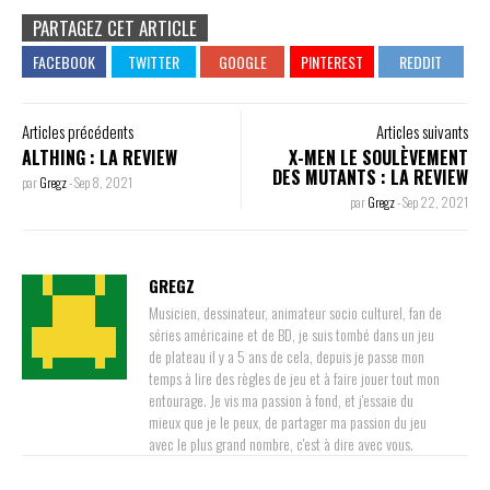
PARTAGEZ CET ARTICLE
Articles précédents
Articles suivants
ALTHING : LA REVIEW
X-MEN LE SOULÈVEMENT
DES MUTANTS : LA REVIEW
par
Gregz
-
Sep 8, 2021
par
Gregz
-
Sep 22, 2021
GREGZ
Musicien, dessinateur, animateur socio culturel, fan de
séries américaine et de BD, je suis tombé dans un jeu
de plateau il y a 5 ans de cela, depuis je passe mon
temps à lire des règles de jeu et à faire jouer tout mon
entourage. Je vis ma passion à fond, et j'essaie du
mieux que je le peux, de partager ma passion du jeu
avec le plus grand nombre, c'est à dire avec vous.