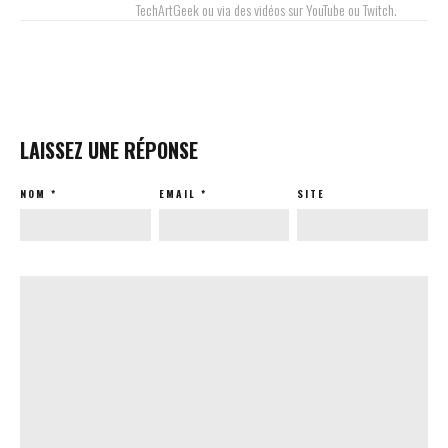
TechArtGeek ou via des vidéos sur YouTube ou Twitch.
LAISSEZ UNE RÉPONSE
NOM
*
EMAIL
*
SITE