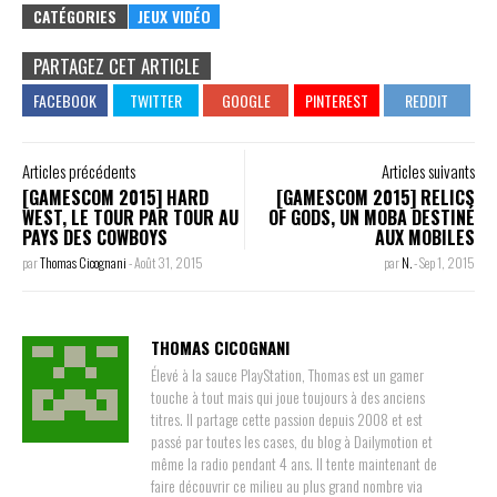
CATÉGORIES
JEUX VIDÉO
PARTAGEZ CET ARTICLE
Articles précédents
Articles suivants
[GAMESCOM 2015] HARD
[GAMESCOM 2015] RELICS
WEST, LE TOUR PAR TOUR AU
OF GODS, UN MOBA DESTINÉ
PAYS DES COWBOYS
AUX MOBILES
par
Thomas Cicognani
-
Août 31, 2015
par
N.
-
Sep 1, 2015
THOMAS CICOGNANI
Élevé à la sauce PlayStation, Thomas est un gamer
touche à tout mais qui joue toujours à des anciens
titres. Il partage cette passion depuis 2008 et est
passé par toutes les cases, du blog à Dailymotion et
même la radio pendant 4 ans. Il tente maintenant de
faire découvrir ce milieu au plus grand nombre via