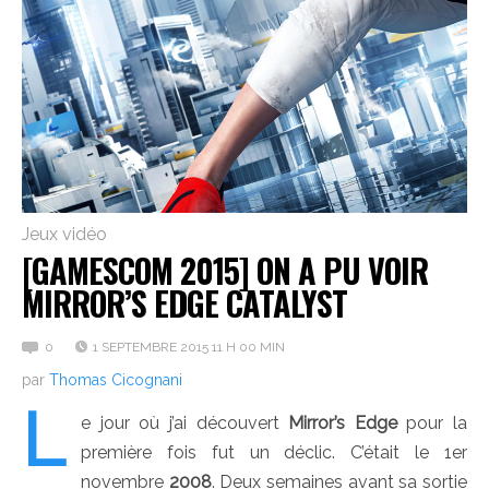
Jeux vidéo
[GAMESCOM 2015] ON A PU VOIR
MIRROR’S EDGE CATALYST
0
1 SEPTEMBRE 2015 11 H 00 MIN
par
Thomas Cicognani
L
e jour où j’ai découvert
Mirror’s Edge
pour la
première fois fut un déclic. C’était le 1er
novembre
2008
. Deux semaines avant sa sortie