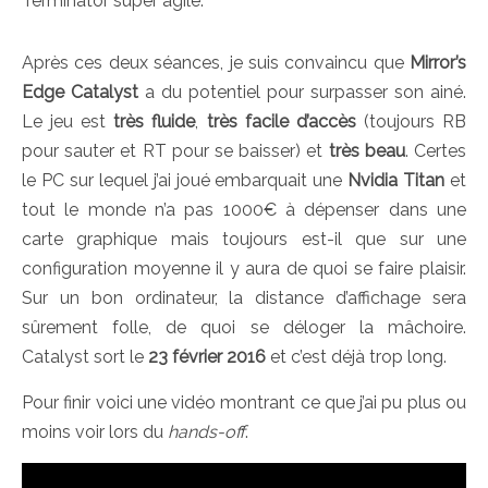
Terminator super agile.
Après ces deux séances, je suis convaincu que
Mirror’s
Edge Catalyst
a du potentiel pour surpasser son ainé.
Le jeu est
très fluide
,
très facile d’accès
(toujours RB
pour sauter et RT pour se baisser) et
très beau
. Certes
le PC sur lequel j’ai joué embarquait une
Nvidia Titan
et
tout le monde n’a pas 1000€ à dépenser dans une
carte graphique mais toujours est-il que sur une
configuration moyenne il y aura de quoi se faire plaisir.
Sur un bon ordinateur, la distance d’affichage sera
sûrement folle, de quoi se déloger la mâchoire.
Catalyst sort le
23 février 2016
et c’est déjà trop long.
Pour finir voici une vidéo montrant ce que j’ai pu plus ou
moins voir lors du
hands-off
.