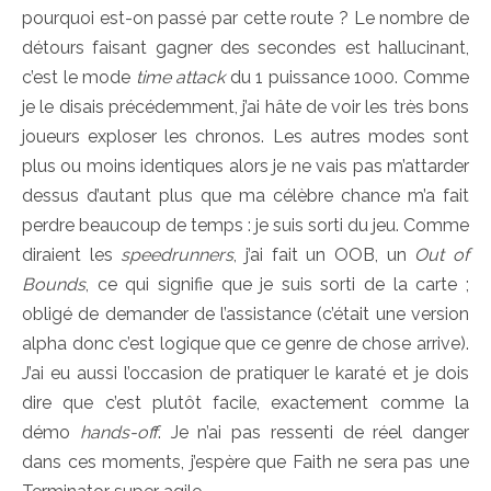
pourquoi est-on passé par cette route ? Le nombre de
détours faisant gagner des secondes est hallucinant,
c’est le mode
time attack
du 1 puissance 1000. Comme
je le disais précédemment, j’ai hâte de voir les très bons
joueurs exploser les chronos. Les autres modes sont
plus ou moins identiques alors je ne vais pas m’attarder
dessus d’autant plus que ma célèbre chance m’a fait
perdre beaucoup de temps : je suis sorti du jeu. Comme
diraient les
speedrunners
, j’ai fait un OOB, un
Out of
Bounds
, ce qui signifie que je suis sorti de la carte ;
obligé de demander de l’assistance (c’était une version
alpha donc c’est logique que ce genre de chose arrive).
J’ai eu aussi l’occasion de pratiquer le karaté et je dois
dire que c’est plutôt facile, exactement comme la
démo
hands-off
. Je n’ai pas ressenti de réel danger
dans ces moments, j’espère que Faith ne sera pas une