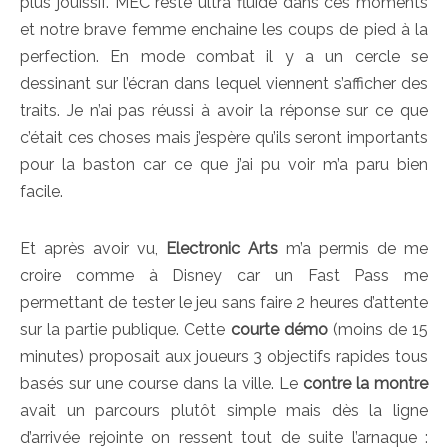
plus jouissif. MEC reste ultra fluide dans ces moments
et notre brave femme enchaine les coups de pied à la
perfection. En mode combat il y a un cercle se
dessinant sur l’écran dans lequel viennent s’afficher des
traits. Je n’ai pas réussi à avoir la réponse sur ce que
c’était ces choses mais j’espère qu’ils seront importants
pour la baston car ce que j’ai pu voir m’a paru bien
facile.
Et après avoir vu,
Electronic Arts
m’a permis de me
croire comme à Disney car un Fast Pass me
permettant de tester le jeu sans faire 2 heures d’attente
sur la partie publique. Cette
courte démo
(moins de 15
minutes) proposait aux joueurs 3 objectifs rapides tous
basés sur une course dans la ville. Le
contre la montre
avait un parcours plutôt simple mais dès la ligne
d’arrivée rejointe on ressent tout de suite l’arnaque :