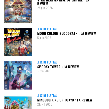
REVIEW
28 juin 2026
JEUX DE PLATEAU
MOON COLONY BLOODBATH : LA REVIEW
5 juin 2026
JEUX DE PLATEAU
SPOOKY TOWER : LA REVIEW
17 mai 2026
JEUX DE PLATEAU
MINDBUG KING OF TOKYO : LA REVIEW
21 avril 2026