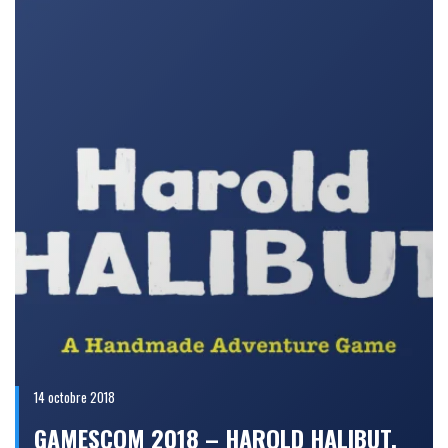
14 octobre 2018
GAMESCOM 2018 – HAROLD HALIBUT,