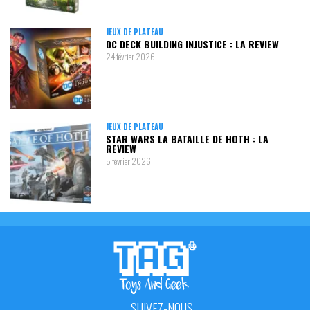
JEUX DE PLATEAU
DC DECK BUILDING INJUSTICE : LA REVIEW
24 février 2026
JEUX DE PLATEAU
STAR WARS LA BATAILLE DE HOTH : LA
REVIEW
5 février 2026
SUIVEZ-NOUS