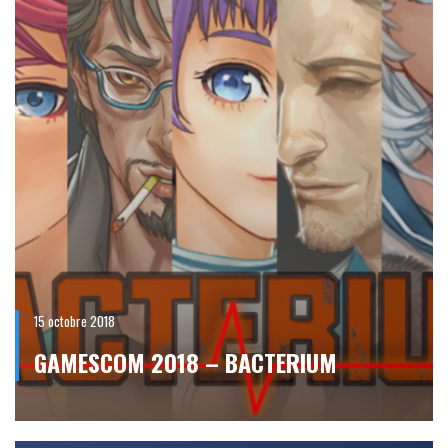
15 octobre 2018
GAMESCOM 2018 – BACTERIUM