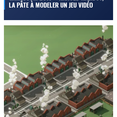
LA PÂTE À MODELER UN JEU VIDÉO