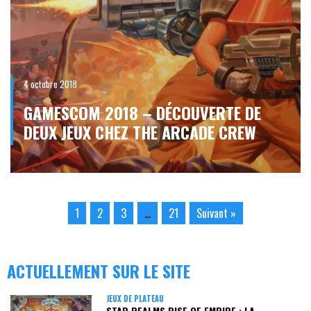
4 octobre 2018
GAMESCOM 2018 – DÉCOUVERTE DE
DEUX JEUX CHEZ THE ARCADE CREW
1
2
3
…
21
Suivant »
ACTUELLEMENT SUR LE SITE
JEUX DE PLATEAU
STAR REALMS RISE OF EMPIRE : LA