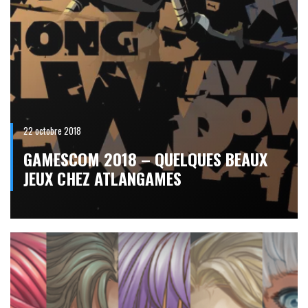
22 octobre 2018
GAMESCOM 2018 – QUELQUES BEAUX
JEUX CHEZ ATLANGAMES