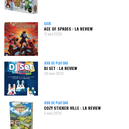
GEEK
ACE OF SPADES : LA REVIEW
12 avril 2026
JEUX DE PLATEAU
DJ SET : LA REVIEW
26 mars 2026
JEUX DE PLATEAU
COZY STICKER VILLE : LA REVIEW
5 mars 2026