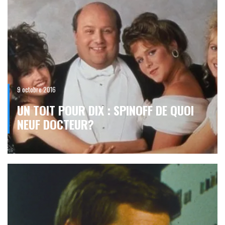
9 octobre 2016
UN TOIT POUR DIX : SPINOFF DE QUOI
NEUF DOCTEUR?