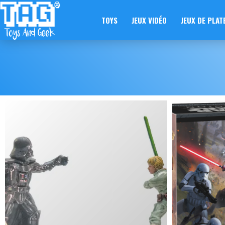
TOYS
JEUX VIDÉO
JEUX DE PLAT