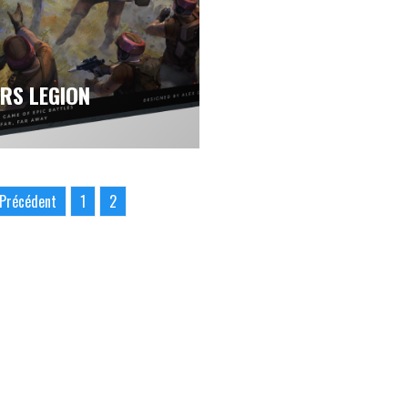
RS LEGION
 Précédent
1
2