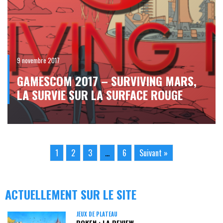
9 novembre 2017
GAMESCOM 2017 – SURVIVING MARS,
LA SURVIE SUR LA SURFACE ROUGE
1
2
3
…
6
Suivant »
ACTUELLEMENT SUR LE SITE
JEUX DE PLATEAU
BOKEN : LA REVIEW