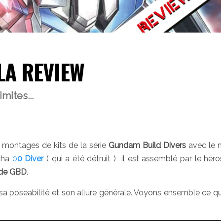
LA REVIEW
mites...
e montages de kits de la série
Gundam Build Divers
avec le 
cha
0
0 Diver
( qui a été détruit ) il est assemblé par le héro
 de GBD
.
 sa poseabilité et son allure générale. Voyons ensemble ce q