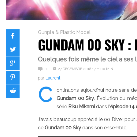
Gunpla & Plastic Model
GUNDAM 00 SKY : 
Quelques fois même le ciel a ses li
0
27 DÉCEMBRE 2018 17 H 00 MIN
par
Laurent
C
ontinuons aujourd’hui notre série d
Gundam 00 Sky
. Évolution du mé
série
Riku Mikami
dans l’
épisode 14
J’avais beaucoup apprécié le 00 Diver pour
ce
Gundam 00 Sky
dans son ensemble.