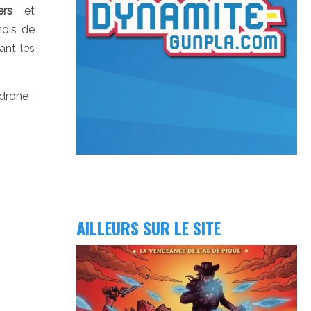
ers
et
ois de
ant les
 drone
AILLEURS SUR LE SITE