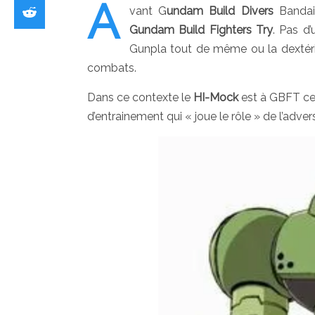
A
vant G
undam Build Divers
Bandai 
Gundam Build Fighters Try
. Pas d
Gunpla tout de même ou la dextér
combats.
Dans ce contexte le
HI-Mock
est à GBFT ce 
d’entrainement qui « joue le rôle » de l’adver