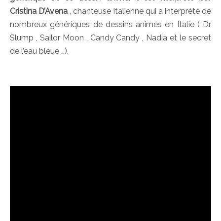
Cristina D’Avena
, chanteuse italienne qui a interprété de
nombreux génériques de dessins animés en Italie ( Dr
Slump , Sailor Moon , Candy Candy , Nadia et le secret
de l’eau bleue …).