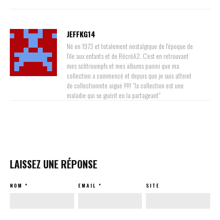
JEFFKG14
Né en 1973 et totalement nostalgique de l'époque de
l'ile aux enfants et de RécréA2. C'est en retrouvant
mes schtroumpfs et mes albums panini que ma
collection a commencé et depuis que je suis atteint
de collectionnite aiguë !!!!! "la collection est une
maladie qui se guérit en la partageant"
LAISSEZ UNE RÉPONSE
NOM
*
EMAIL
*
SITE