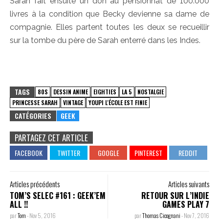
Sarah fait ensuite un don au pensionnat de 100.000
livres à la condition que Becky devienne sa dame de
compagnie. Elles partent toutes les deux se recueillir
sur la tombe du père de Sarah enterré dans les Indes.
TAGS
80S
DESSIN ANIME
EIGHTIES
LA 5
NOSTALGIE
PRINCESSE SARAH
VINTAGE
YOUPI L'ÉCOLE EST FINIE
CATÉGORIES
GEEK
PARTAGEZ CET ARTICLE
Articles précédents
Articles suivants
TOM’S SELEC #161 : GEEK’EM
RETOUR SUR L’INDIE
ALL !!
GAMES PLAY 7
par
Tom
-
Nov 5, 2016
par
Thomas Cicognani
-
Nov 7, 2016