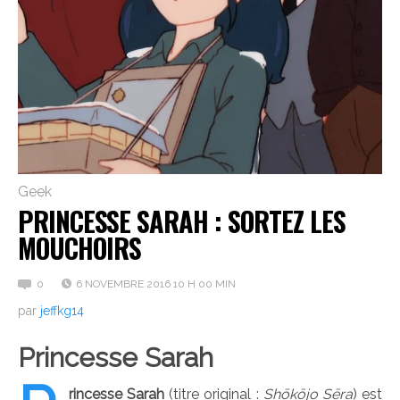
Geek
PRINCESSE SARAH : SORTEZ LES
MOUCHOIRS
0
6 NOVEMBRE 2016 10 H 00 MIN
par
jeffkg14
Princesse Sarah
rincesse Sarah
(titre original :
Shōkōjo Sēra
) est