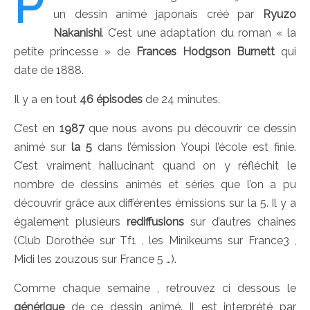
P
un dessin animé japonais créé par
Ryuzo
Nakanishi
. C’est une adaptation du roman « la
petite princesse » de
Frances Hodgson Burnett
qui
date de 1888.
Il y a en tout
46 épisodes
de 24 minutes.
C’est en
1987
que nous avons pu découvrir ce dessin
animé sur
la 5
dans l’émission Youpi l’école est finie.
C’est vraiment hallucinant quand on y réfléchit le
nombre de dessins animés et séries que l’on a pu
découvrir grâce aux différentes émissions sur la 5. Il y a
également plusieurs
rediffusions
sur d’autres chaines
(Club Dorothée sur Tf1 , les Minikeums sur France3 ,
Midi les zouzous sur France 5 …).
Comme chaque semaine , retrouvez ci dessous le
générique
de ce dessin animé. Il est interprété par