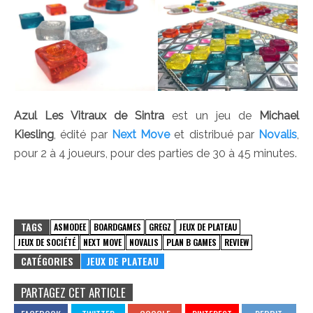
Azul Les Vitraux de Sintra
est un jeu de
Michael
Kiesling
, édité par
Next Move
et distribué par
Novalis
,
pour 2 à 4 joueurs, pour des parties de 30 à 45 minutes.
TAGS
ASMODEE
BOARDGAMES
GREGZ
JEUX DE PLATEAU
JEUX DE SOCIÉTÉ
NEXT MOVE
NOVALIS
PLAN B GAMES
REVIEW
CATÉGORIES
JEUX DE PLATEAU
PARTAGEZ CET ARTICLE