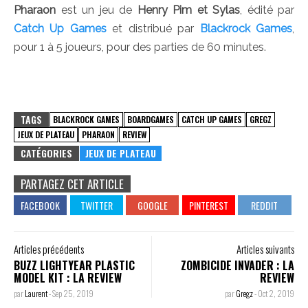
Pharaon
est un jeu de
Henry Pim et Sylas
, édité par
Catch Up Games
et distribué par
Blackrock Games
,
pour 1 à 5 joueurs, pour des parties de 60 minutes.
TAGS
BLACKROCK GAMES
BOARDGAMES
CATCH UP GAMES
GREGZ
JEUX DE PLATEAU
PHARAON
REVIEW
CATÉGORIES
JEUX DE PLATEAU
PARTAGEZ CET ARTICLE
Articles précédents
Articles suivants
BUZZ LIGHTYEAR PLASTIC
ZOMBICIDE INVADER : LA
MODEL KIT : LA REVIEW
REVIEW
par
Laurent
-
Sep 25, 2019
par
Gregz
-
Oct 2, 2019