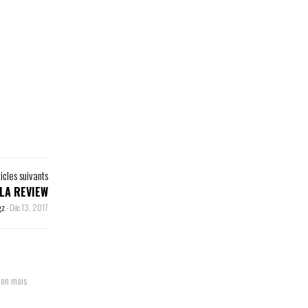
ticles suivants
 LA REVIEW
gz
-
Déc 13, 2017
ion mais