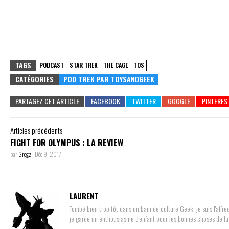
TAGS
PODCAST
STAR TREK
THE CAGE
TOS
CATÉGORIES
POD TREK PAR TOYSANDGEEK
PARTAGEZ CET ARTICLE
Articles précédents
FIGHT FOR OLYMPUS : LA REVIEW
par
Gregz
-
Déc 9, 2017
LAURENT
Tombé bien trop tôt dans un bain de culture Geek, je suis l'aff
je garde un enthousiasme d'enfant pour les bonnes choses de la 