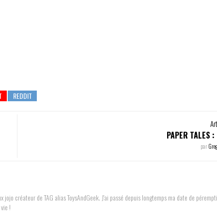
Ar
PAPER TALES :
par
Gre
reux jojo créateur de TAG alias ToysAndGeek. J'ai passé depuis longtemps ma date de pérempt
vie !