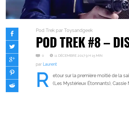
Pod Trek par Toysandgeek
POD TREK #8 – DI
0
11 DÉCEMBRE 2017 9 H 15 MIN
par
Laurent
R
etour sur la première moitié de la s
(Les Mystérieux Étonnants), Cassie 