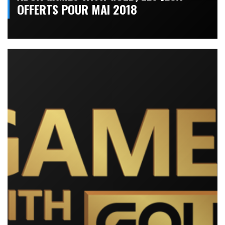
OFFERTS POUR MAI 2018