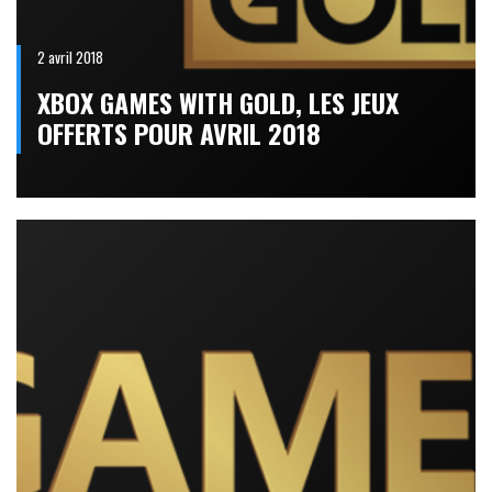
2 avril 2018
XBOX GAMES WITH GOLD, LES JEUX
OFFERTS POUR AVRIL 2018