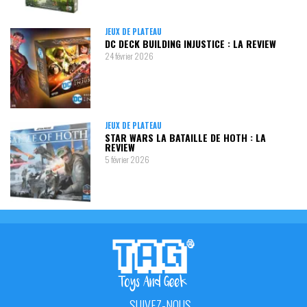
JEUX DE PLATEAU
DC DECK BUILDING INJUSTICE : LA REVIEW
24 février 2026
JEUX DE PLATEAU
STAR WARS LA BATAILLE DE HOTH : LA
REVIEW
5 février 2026
SUIVEZ-NOUS