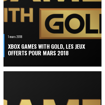
1 mars 2018
XBOX GAMES WITH GOLD, LES JEUX
OFFERTS POUR MARS 2018