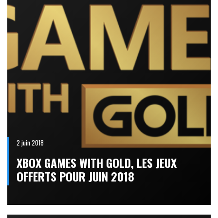
2 juin 2018
XBOX GAMES WITH GOLD, LES JEUX
OFFERTS POUR JUIN 2018