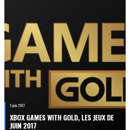
1 juin 2017
XBOX GAMES WITH GOLD, LES JEUX DE
JUIN 2017