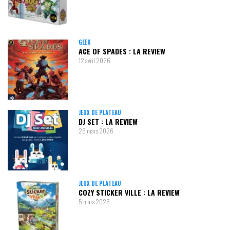
GEEK
ACE OF SPADES : LA REVIEW
12 avril 2026
JEUX DE PLATEAU
DJ SET : LA REVIEW
26 mars 2026
JEUX DE PLATEAU
COZY STICKER VILLE : LA REVIEW
5 mars 2026