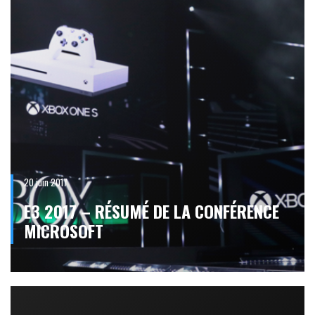
20 juin 2017
E3 2017 – RÉSUMÉ DE LA CONFÉRENCE
MICROSOFT