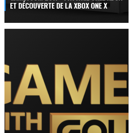
ET DÉCOUVERTE DE LA XBOX ONE X