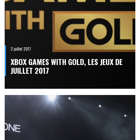
2 juillet 2017
XBOX GAMES WITH GOLD, LES JEUX DE
JUILLET 2017