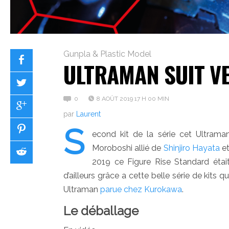
Gunpla & Plastic Model
ULTRAMAN SUIT VE
0
8 AOÛT 2019 17 H 00 MIN
par
Laurent
S
econd kit de la série cet Ultrama
Moroboshi allié de
Shinjiro Hayata
et
2019 ce Figure Rise Standard était
d’ailleurs grâce a cette belle série de kits
Ultraman
parue chez Kurokawa
.
Le déballage