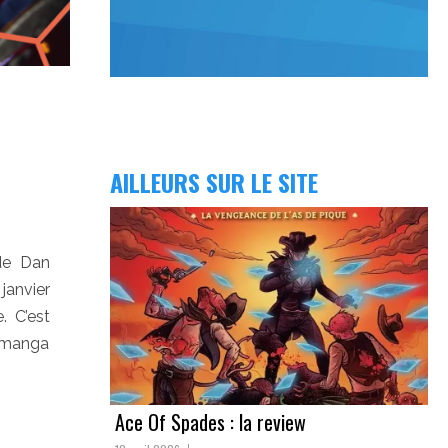
AILLEURS SUR LE SITE
 de Dan
n janvier
. C’est
e manga
Ace Of Spades : la review