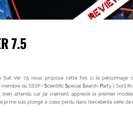
R 7.5
n Suit Ver 7.5 nous propose cette fois ci le personnage
 membre du SSSP (
S
cientific
S
pecial
S
earch-
P
arty ). Sorti fi
 bien attendu car j’ai vraiment apprécié le premier modèle
 que je me suis plongé a cœur perdu dans l’excellente série d