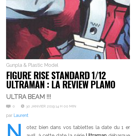
Gunpla & Plastic Model
FIGURE RISE STANDARD 1/12
ULTRAMAN : LA REVIEW PLAMO
ULTRA BEAM !!!
0
30 JANVIER 2019 14 H 00 MIN
par
Laurent
N
otez bien dans vos tablettes la date du 1 er
avril, à cette date la série
Ultraman
débarque