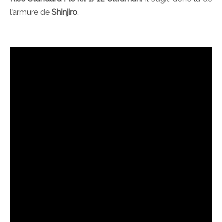
l’armure de
Shinjiro
.