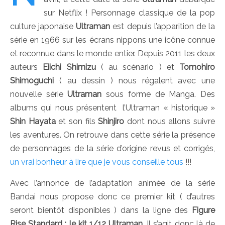
sur Netflix ! Personnage classique de la pop
culture japonaise
Ultraman
est depuis l’apparition de la
série en 1966 sur les écrans nippons une icône connue
et reconnue dans le monde entier. Depuis 2011 les deux
auteurs
Eiichi Shimizu
( au scénario ) et
Tomohiro
Shimoguchi
( au dessin ) nous régalent avec une
nouvelle série
Ultraman
sous forme de Manga. Des
albums qui nous présentent l’Ultraman « historique »
Shin Hayata
et son fils
Shinjiro
dont nous allons suivre
les aventures. On retrouve dans cette série la présence
de personnages de la série d’origine revus et corrigés,
un vrai bonheur à lire que je vous conseille tous
!!!
Avec l’annonce de l’adaptation animée de la série
Bandai nous propose donc ce premier kit ( d’autres
seront bientôt disponibles ) dans la ligne des
Figure
Rise Standard : le kit 1/12 Ultraman.
Il s’agit donc là de