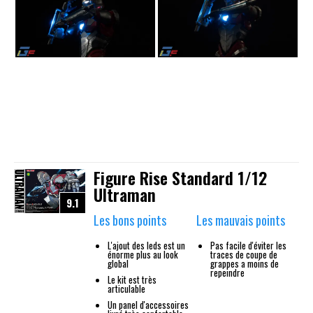
Figure Rise Standard 1/12
Ultraman
9.1
Les bons points
Les mauvais points
L'ajout des leds est un
Pas facile d'éviter les
énorme plus au look
traces de coupe de
global
grappes a moins de
repeindre
Le kit est très
articulable
Un panel d'accessoires