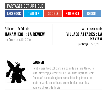
PARTAGEZ CET ARTICLE
Articles précédents
Articles suivants
HANAMIKOJI : LA REVIEW
VILLAGE ATTACKS : LA
REVIEW
par
Gregz
-
Jan 30, 2019
par
Gregz
-
Fév 2, 2019
LAURENT
Tombé bien trop tôt dans un bain de culture Geek, je
suis l'affreux jojo créateur de TAG alias ToysAndGeek.
J'ai passé depuis longtemps ma date de péremption
mais je garde un enthousiasme d'enfant pour les
bonnes choses de la vie !