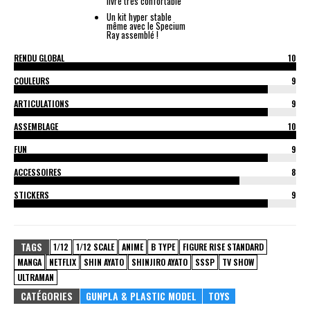
livré très confortable
Un kit hyper stable
même avec le Specium
Ray assemblé !
RENDU GLOBAL
10
COULEURS
9
ARTICULATIONS
9
ASSEMBLAGE
10
FUN
9
ACCESSOIRES
8
STICKERS
9
TAGS
1/12
1/12 SCALE
ANIME
B TYPE
FIGURE RISE STANDARD
MANGA
NETFLIX
SHIN AYATO
SHINJIRO AYATO
SSSP
TV SHOW
ULTRAMAN
CATÉGORIES
GUNPLA & PLASTIC MODEL
TOYS