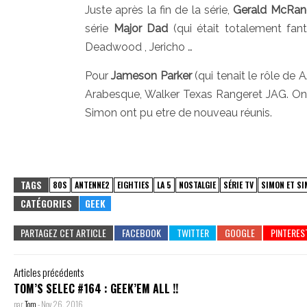
Juste après la fin de la série,
Gerald McRan
série
Major Dad
(qui était totalement fan
Deadwood , Jericho …
Pour
Jameson Parker
(qui tenait le rôle de 
Arabesque, Walker Texas Rangeret JAG. On 
Simon ont pu etre de nouveau réunis.
TAGS
80S
ANTENNE2
EIGHTIES
LA 5
NOSTALGIE
SÉRIE TV
SIMON ET S
CATÉGORIES
GEEK
PARTAGEZ CET ARTICLE
Articles précédents
TOM’S SELEC #164 : GEEK’EM ALL !!
par
Tom
-
Nov 26, 2016