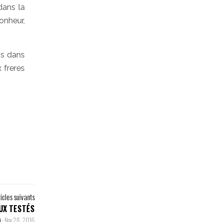
dans la
onheur,
ons dans
 freres
ticles suivants
EUX TESTÉS
i
-
Nov 28, 2016