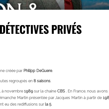
 DÉTECTIVES PRIVÉS
ine créée par
Philipp DeGuere
.
utes regroupés en
8 saisons
.
1
à novembre
1989
sur la chaine
CBS
. En France, nous avons 
Dimanche Martin présentée par Jacques Martin à partir de
19
ent eu des rediffusions sur
la 5
.