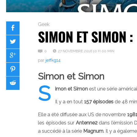
Geek
SIMON ET SIMON :
0
27 NOVEMBRE 2016 10 H 00 MIN
par
jeffkg14
Simon et Simon
S
imon et Simon
est une série américa
Il y a en tout
157 épisodes
de 48 min
Elle a été diffusée aux US de novembre
198
les épisodes sur
Antenne2
dans l’émission 
a succédé à la série
Magnum
. Il y a égalem