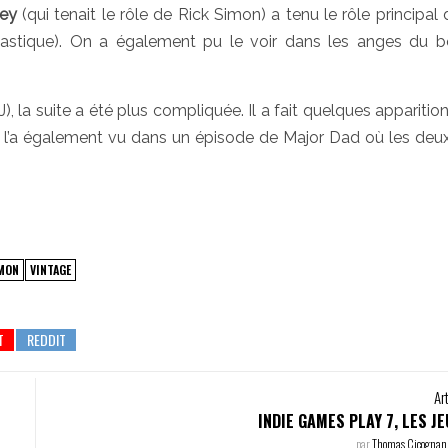
ey
(qui tenait le rôle de Rick Simon) a tenu le rôle principal 
tastique). On a également pu le voir dans les anges du b
AJ), la suite a été plus compliquée. Il a fait quelques appariti
l’a également vu dans un épisode de Major Dad où les deux
IMON
VINTAGE
Ar
INDIE GAMES PLAY 7, LES J
par
Thomas Cicognan