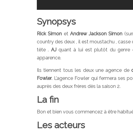
Synopsys
Rick
Simon
et
Andrew Jackson
Simon
(sur
country des deux , il est moustachu , casse
tête .
AJ
quant à lui est plutôt du genre «
apparence.
Ils tiennent tous les deux une agence de
Fowler
. L’agence Fowler qui fermera ses po
auprès des deux frères dès la saison 2.
La fin
Bon et bien vous commencez à être habitués et
Les acteurs