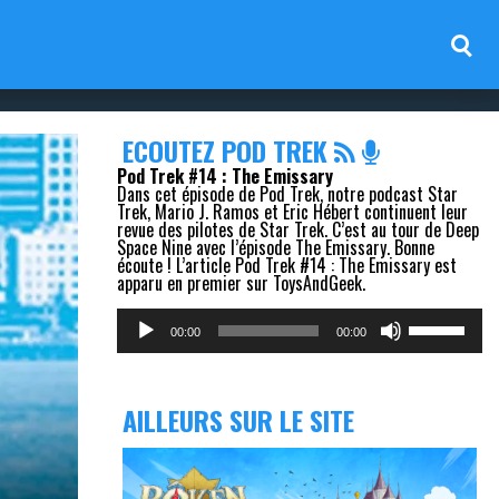
ECOUTEZ POD TREK
Pod Trek #14 : The Emissary
Dans cet épisode de Pod Trek, notre podcast Star
Trek, Mario J. Ramos et Eric Hébert continuent leur
revue des pilotes de Star Trek. C’est au tour de Deep
Space Nine avec l’épisode The Emissary. Bonne
écoute ! L’article Pod Trek #14 : The Emissary est
apparu en premier sur ToysAndGeek.
Lecteur
Utilisez
audio
les
00:00
00:00
flèches
haut/bas
pour
augmenter
AILLEURS SUR LE SITE
ou
diminuer
le
volume.