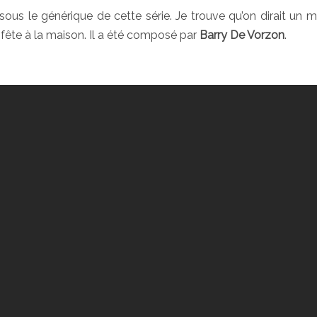
us le générique de cette série. Je trouve qu’on dirait un 
 fête à la maison. Il a été composé par
Barry De Vorzon
.