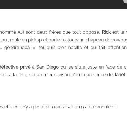
nommé AJ) sont deux frères que tout oppose.
Rick
est la 
 cou , roule en pickup et porte toujours un chapeau de cowboy
 gendre idéal », toujours bien habillé et qui fait attentio
détective privé
à
San Diego
qui se situe juste en face de c
rtes à la fin de la première saison d’où la présence de
Janet
 bien il n’y a pas de fin car la saison 9 a été annulée !!