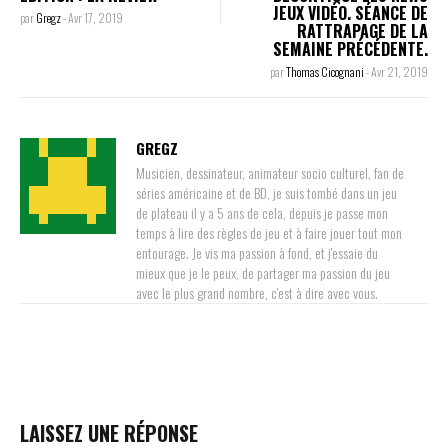
JEUX VIDÉO. SÉANCE DE
par
Gregz
-
Avr 17, 2019
RATTRAPAGE DE LA
SEMAINE PRÉCÉDENTE.
par
Thomas Cicognani
-
Avr 21, 2019
GREGZ
Musicien, dessinateur, animateur socio culturel, fan de
séries américaine et de BD, je suis tombé dans un jeu
de plateau il y a 5 ans de cela, depuis je passe mon
temps à lire des règles de jeu et à faire jouer tout mon
entourage. Je vis ma passion à fond, et j'essaie du
mieux que je le peux, de partager ma passion du jeu
avec le plus grand nombre, c'est à dire avec vous.
LAISSEZ UNE RÉPONSE