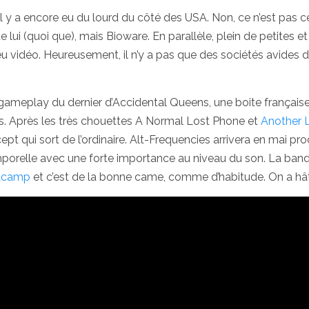
il y a encore eu du lourd du côté des USA. Non, ce n’est pas c
 lui (quoi que), mais Bioware. En parallèle, plein de petites et
u vidéo. Heureusement, il n’y a pas que des sociétés avides 
e gameplay du dernier d’Accidental Queens, une boite française
. Après les très chouettes A Normal Lost Phone et
Another 
cept qui sort de l’ordinaire. Alt-Frequencies arrivera en mai pr
mporelle avec une forte importance au niveau du son. La ban
dcamp
et c’est de la bonne came, comme d’habitude. On a hâ