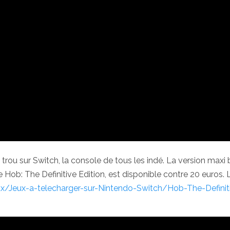
n trou sur Switch, la console de tous les indé. La version maxi 
b: The Definitive Edition, est disponible contre 20 euros. L
ux/Jeux-a-telecharger-sur-Nintendo-Switch/Hob-The-Definit