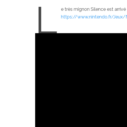
L
e très mignon Silence est arrivé 
https://www.nintendo.fr/Jeux