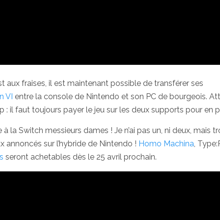
t aux fraises, il est maintenant possible de transférer ses
on VI
entre la console de Nintendo et son PC de bourgeois. At
 : il faut toujours payer le jeu sur les deux supports pour en pr
e à la Switch messieurs dames ! Je n’ai pas un, ni deux, mais tr
ux annoncés sur l’hybride de Nintendo !
Homo Machina
, Type:
s
seront achetables dès le 25 avril prochain.