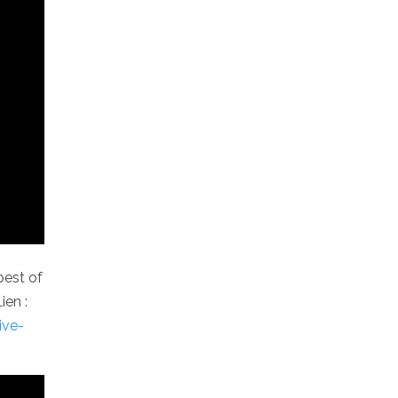
best of
ien :
ive-