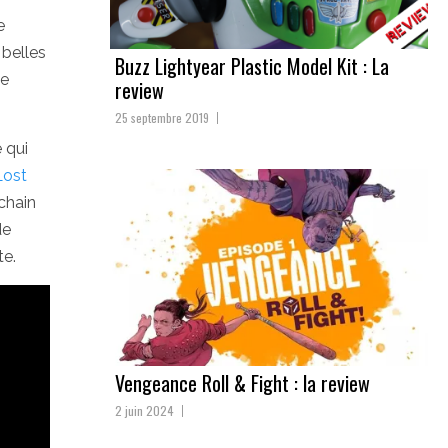
e
 belles
Buzz Lightyear Plastic Model Kit : La
de
review
25 septembre 2019
 qui
Lost
ochain
de
te.
Vengeance Roll & Fight : la review
2 juin 2024