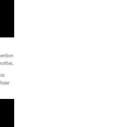
tention
ofiter…
ois
Rider