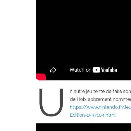
U
n autre jeu tente de faire so
de Hob, sobrement nommée Ho
https://www.nintendo.fr/Je
Edition-1537104.html