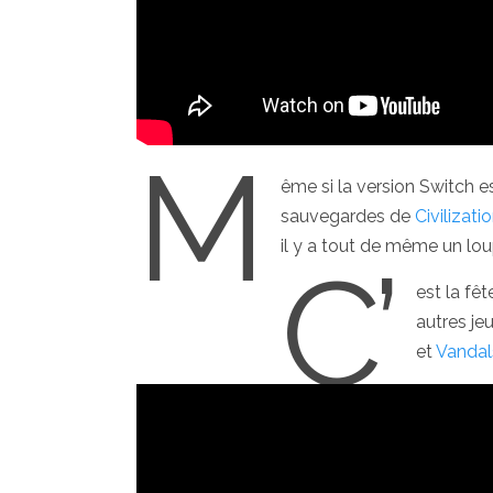
M
ême si la version Switch es
sauvegardes de
Civilizati
il y a tout de même un loup
C’
est la fêt
autres je
et
Vandal