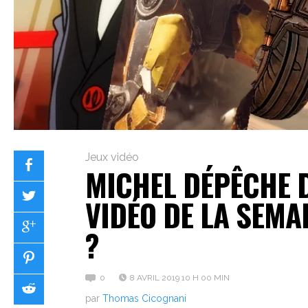
Jeux vidéo
MICHEL DÉPÊCHE 
VIDÉO DE LA SEMAI
?
0
8 AVRIL 2019 10 H 00 MIN
par
Thomas Cicognani