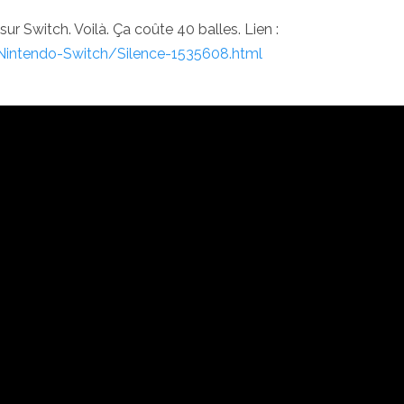
sur Switch. Voilà. Ça coûte 40 balles. Lien :
/Nintendo-Switch/Silence-1535608.html