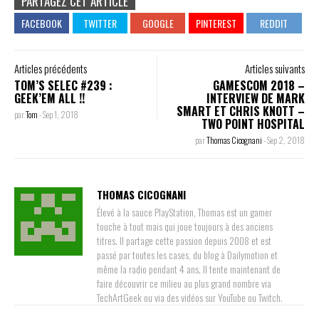
PARTAGEZ CET ARTICLE
Articles précédents
Articles suivants
TOM’S SELEC #239 :
GAMESCOM 2018 –
GEEK’EM ALL !!
INTERVIEW DE MARK
SMART ET CHRIS KNOTT –
par
Tom
-
Sep 1, 2018
TWO POINT HOSPITAL
par
Thomas Cicognani
-
Sep 2, 2018
THOMAS CICOGNANI
Élevé à la sauce PlayStation, Thomas est un gamer
touche à tout mais qui joue toujours à des anciens
titres. Il partage cette passion depuis 2008 et est
passé par toutes les cases, du blog à Dailymotion et
même la radio pendant 4 ans. Il tente maintenant de
faire découvrir ce milieu au plus grand nombre via
TechArtGeek ou via des vidéos sur YouTube ou Twitch.