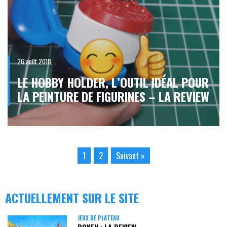
26 août 2018
LE HOBBY HOLDER, L’OUTIL IDÉAL POUR
LA PEINTURE DE FIGURINES – LA REVIEW
1
2
Suivant »
ACTUELLEMENT SUR LE SITE
JEUX DE PLATEAU
BOKEN : LA REVIEW