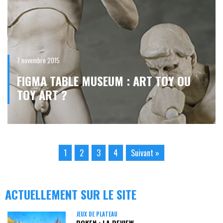
7 novembre 2015
FIGMA TABLE MUSEUM : ART TOY OU
TOY ART ?
1
2
3
4
Suivant »
ACTUELLEMENT SUR LE SITE
JEUX DE PLATEAU
BOKEN : LA REVIEW