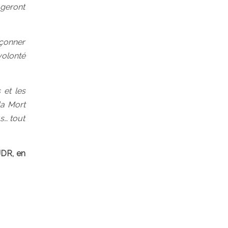
ageront
açonner
volonté
 et les
la Mort
s… tout
 JDR, en