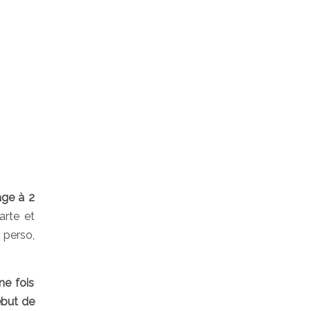
age à 2
arte et
 perso,
ne fois
ébut de