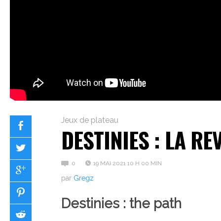
Jeux de plateau
DESTINIES : LA RE
0
19 MAI 2021 10 H 00 MIN
par
Gregz
Destinies : the path