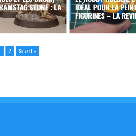
 RAMSTAG STORE : LA
IDÉAL POUR LA PEIN
FIGURINES – LA REV
1
2
Suivant »