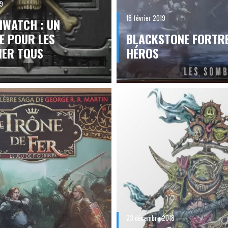
19
18 février 2019
HWATCH : UN
E POUR LES
BLACKSTONE FORTRE
ER TOUS
HÉROS
23 décembre 2018