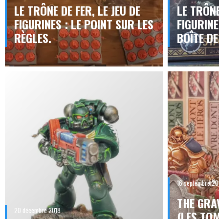
LE TRÔNE DE FER, LE JEU DE
LE TRÔNE
FIGURINES : LE POINT SUR LES
FIGURINE
RÈGLES.
BOÎTE DE
16 septembre 20
THE GRA
20 décembre 2018
(LES TOM