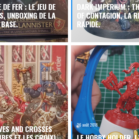
 DE FER : LE JEU DE
DARK IMPERIUM : T
S, UNBOXING DE LA
OF CONTAGION, LA R
 BASE.
RAPIDE.
18
26 août 2018
VES AND CROSSES
BES ET LES CROIX)
LE HOBBY HOLDER, L