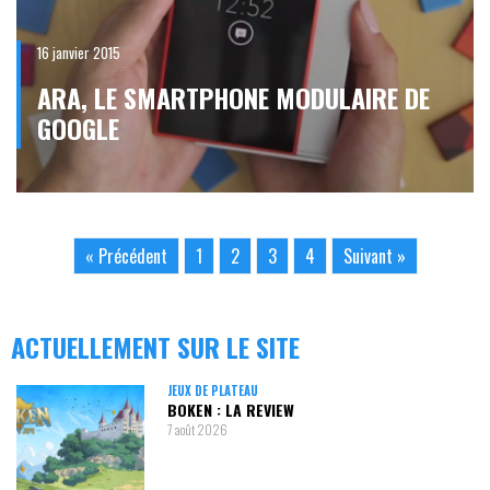
16 janvier 2015
ARA, LE SMARTPHONE MODULAIRE DE
GOOGLE
« Précédent
1
2
3
4
Suivant »
ACTUELLEMENT SUR LE SITE
JEUX DE PLATEAU
BOKEN : LA REVIEW
7 août 2026