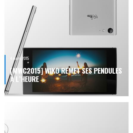
4 mars 2015
[MWC2015] WIKO REMET SES PENDULES
À L’HEURE